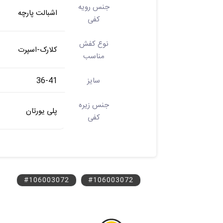
جنس رویه
اشبالت پارچه
کفی
نوع کفش
کلارک-اسپرت
مناسب
سایز
36-41
جنس زیره
پلی یورتان
کفی
#106003072
#106003072